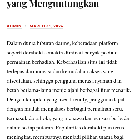
yang Menguntungkan
ADMIN
MARCH 31, 2026
Dalam dunia hiburan daring, keberadaan platform
seperti dorahoki semakin diminati banyak pecinta
permainan berhadiah. Keberhasilan situs ini tidak
terlepas dari inovasi dan kemudahan akses yang
disediakan, sehingga pengguna merasa nyaman dan
betah berlama-lama menjelajahi berbagai fitur menarik.
Dengan tampilan yang user-friendly, pengguna dapat
dengan mudah mengakses berbagai permainan seru,
termasuk dora hoki, yang menawarkan sensasi berbeda
dalam setiap putaran. Popularitas dorahoki pun terus
meningkat, membuatnya menjadi pilihan utama bagi