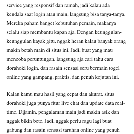
service yang responsif dan ramah, jadi kalau ada
kendala saat login atau main, langsung bisa tanya-tanya.
Mereka paham banget kebutuhan pemain, makanya
selalu siap membantu kapan aja. Dengan keunggulan-
keunggulan kayak gitu, nggak heran kalau banyak orang
makin betah main di situs ini. Jadi, buat yang mau
mencoba peruntungan, langsung aja cari tahu cara
dorahoki login, dan rasain sensasi seru bermain togel
online yang gampang, praktis, dan penuh kejutan ini.
Kalau kamu mau hasil yang cepat dan akurat, situs
dorahoki juga punya fitur live chat dan update data real-
time. Dijamin, pengalaman main jadi makin asik dan
nggak bikin bete. Jadi, nggak perlu ragu lagi buat
gabung dan rasain sensasi taruhan online yang penuh