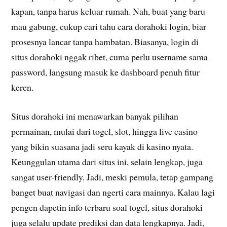
kapan, tanpa harus keluar rumah. Nah, buat yang baru
mau gabung, cukup cari tahu cara dorahoki login, biar
prosesnya lancar tanpa hambatan. Biasanya, login di
situs dorahoki nggak ribet, cuma perlu username sama
password, langsung masuk ke dashboard penuh fitur
keren.
Situs dorahoki ini menawarkan banyak pilihan
permainan, mulai dari togel, slot, hingga live casino
yang bikin suasana jadi seru kayak di kasino nyata.
Keunggulan utama dari situs ini, selain lengkap, juga
sangat user-friendly. Jadi, meski pemula, tetap gampang
banget buat navigasi dan ngerti cara mainnya. Kalau lagi
pengen dapetin info terbaru soal togel, situs dorahoki
juga selalu update prediksi dan data lengkapnya. Jadi,