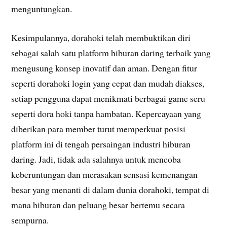
menguntungkan.
Kesimpulannya, dorahoki telah membuktikan diri
sebagai salah satu platform hiburan daring terbaik yang
mengusung konsep inovatif dan aman. Dengan fitur
seperti dorahoki login yang cepat dan mudah diakses,
setiap pengguna dapat menikmati berbagai game seru
seperti dora hoki tanpa hambatan. Kepercayaan yang
diberikan para member turut memperkuat posisi
platform ini di tengah persaingan industri hiburan
daring. Jadi, tidak ada salahnya untuk mencoba
keberuntungan dan merasakan sensasi kemenangan
besar yang menanti di dalam dunia dorahoki, tempat di
mana hiburan dan peluang besar bertemu secara
sempurna.