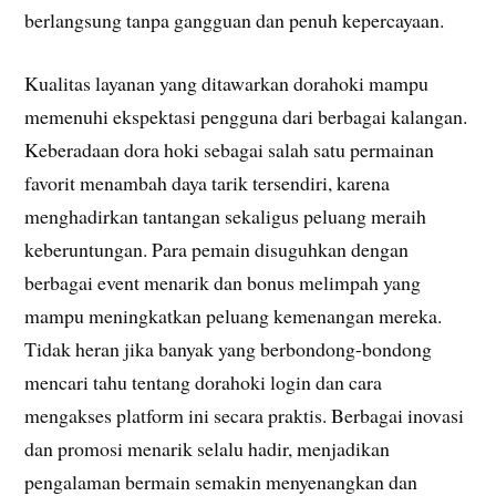
berlangsung tanpa gangguan dan penuh kepercayaan.
Kualitas layanan yang ditawarkan dorahoki mampu
memenuhi ekspektasi pengguna dari berbagai kalangan.
Keberadaan dora hoki sebagai salah satu permainan
favorit menambah daya tarik tersendiri, karena
menghadirkan tantangan sekaligus peluang meraih
keberuntungan. Para pemain disuguhkan dengan
berbagai event menarik dan bonus melimpah yang
mampu meningkatkan peluang kemenangan mereka.
Tidak heran jika banyak yang berbondong-bondong
mencari tahu tentang dorahoki login dan cara
mengakses platform ini secara praktis. Berbagai inovasi
dan promosi menarik selalu hadir, menjadikan
pengalaman bermain semakin menyenangkan dan