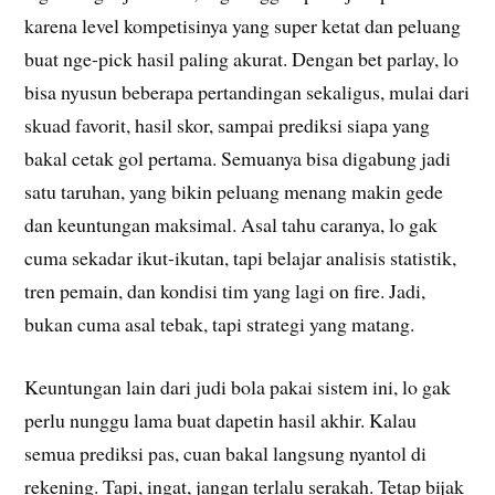
karena level kompetisinya yang super ketat dan peluang
buat nge-pick hasil paling akurat. Dengan bet parlay, lo
bisa nyusun beberapa pertandingan sekaligus, mulai dari
skuad favorit, hasil skor, sampai prediksi siapa yang
bakal cetak gol pertama. Semuanya bisa digabung jadi
satu taruhan, yang bikin peluang menang makin gede
dan keuntungan maksimal. Asal tahu caranya, lo gak
cuma sekadar ikut-ikutan, tapi belajar analisis statistik,
tren pemain, dan kondisi tim yang lagi on fire. Jadi,
bukan cuma asal tebak, tapi strategi yang matang.
Keuntungan lain dari judi bola pakai sistem ini, lo gak
perlu nunggu lama buat dapetin hasil akhir. Kalau
semua prediksi pas, cuan bakal langsung nyantol di
rekening. Tapi, ingat, jangan terlalu serakah. Tetap bijak