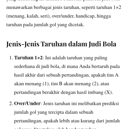
menawarkan berbagai jenis taruhan, seperti taruhan 1×2
(menang, kalah, seri), over/under, handicap, hingga
taruhan pada jumlah gol yang dicetak.
Jenis-Jenis Taruhan dalam Judi Bola
Taruhan 1×2
: Ini adalah taruhan yang paling
sederhana di judi bola, di mana Anda bertaruh pada
hasil akhir dari sebuah pertandingan, apakah tim A
akan menang (1), tim B akan menang (2), atau
pertandingan berakhir dengan hasil imbang (X).
Over/Under
: Jenis taruhan ini melibatkan prediksi
jumlah gol yang tercipta dalam sebuah
pertandingan, apakah lebih atau kurang dari jumlah
gol yang ditentukan oleh bandar taruhan.