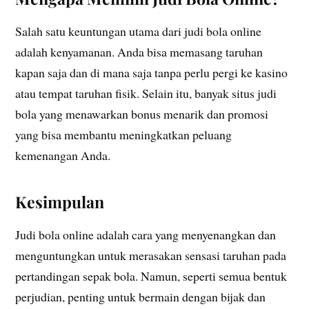
Salah satu keuntungan utama dari judi bola online
adalah kenyamanan. Anda bisa memasang taruhan
kapan saja dan di mana saja tanpa perlu pergi ke kasino
atau tempat taruhan fisik. Selain itu, banyak situs judi
bola yang menawarkan bonus menarik dan promosi
yang bisa membantu meningkatkan peluang
kemenangan Anda.
Kesimpulan
Judi bola online adalah cara yang menyenangkan dan
menguntungkan untuk merasakan sensasi taruhan pada
pertandingan sepak bola. Namun, seperti semua bentuk
perjudian, penting untuk bermain dengan bijak dan