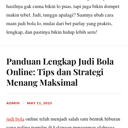
hasilnya gak cuma bikin lo puas, tapi juga bikin dompet
makin tebel. Jadi, tunggu apalagi? Saatnya ubah cara
main judi bola lo, mulai dari bet parlay yang praktis,
lengkap, dan pastinya bikin hidup lebih seru!
Panduan Lengkap Judi Bola
Online: Tips dan Strategi
Menang Maksimal
ADMIN
MAY 11, 2025
judi bola
online telah menjadi salah satu bentuk hiburan
yang paling populer di kalangan penggemar olahraga.