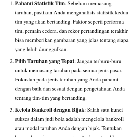
Pahami Statistik Tim
: Sebelum memasang
taruhan, pastikan Anda menganalisis statistik kedua
tim yang akan bertanding. Faktor seperti performa
tim, pemain cedera, dan rekor pertandingan terakhir
bisa memberikan gambaran yang jelas tentang siapa
yang lebih diunggulkan.
Pilih Taruhan yang Tepat
: Jangan terburu-buru
untuk memasang taruhan pada semua jenis pasar.
Fokuslah pada jenis taruhan yang Anda pahami
dengan baik dan sesuai dengan pengetahuan Anda
tentang tim-tim yang bertanding.
Kelola Bankroll dengan Bijak
: Salah satu kunci
sukses dalam judi bola adalah mengelola bankroll
atau modal taruhan Anda dengan bijak. Tentukan
berapa banyak uang yang siap Anda pertaruhkan