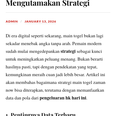
Mengutamakan Strategi
ADMIN
JANUARY 13, 2026
Di era digital seperti sekarang, main togel bukan lagi
sekadar menebak angka tanpa arah. Pemain modern
strategi
sudah mulai mengedepankan
sebagai kunci
untuk meningkatkan peluang menang. Bukan berarti
hasilnya pasti, tapi dengan pendekatan yang tepat,
kemungkinan meraih cuan jadi lebih besar. Artikel ini
akan membahas bagaimana strategi main togel zaman
now bisa diterapkan, terutama dengan memanfaatkan
pengeluaran hk hari ini
data dan pola dari
.
1. Pentingnya Data Terbaru