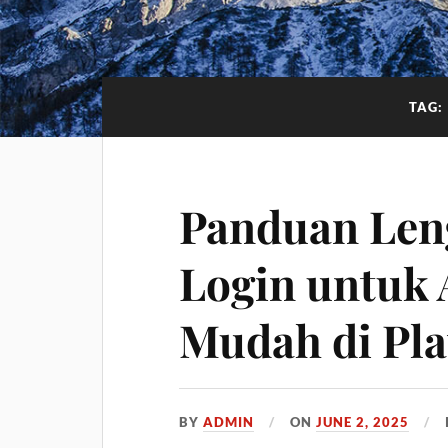
TAG:
Panduan Len
Login untuk
Mudah di Pl
BY
ADMIN
ON
JUNE 2, 2025