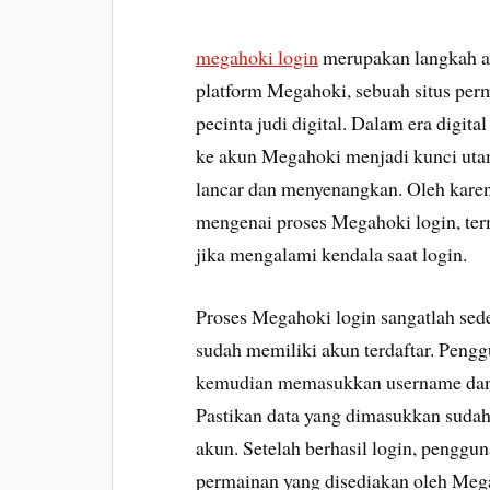
megahoki login
merupakan langkah aw
platform Megahoki, sebuah situs per
pecinta judi digital. Dalam era digit
ke akun Megahoki menjadi kunci uta
lancar dan menyenangkan. Oleh karena
mengenai proses Megahoki login, term
jika mengalami kendala saat login.
Proses Megahoki login sangatlah sede
sudah memiliki akun terdaftar. Peng
kemudian memasukkan username dan p
Pastikan data yang dimasukkan sudah 
akun. Setelah berhasil login, penggu
permainan yang disediakan oleh Megah