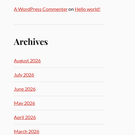
A WordPress Commenter
on
Hello world!
Archives
August 2026
July 2026
June 2026
May 2026
April 2026
March 2026