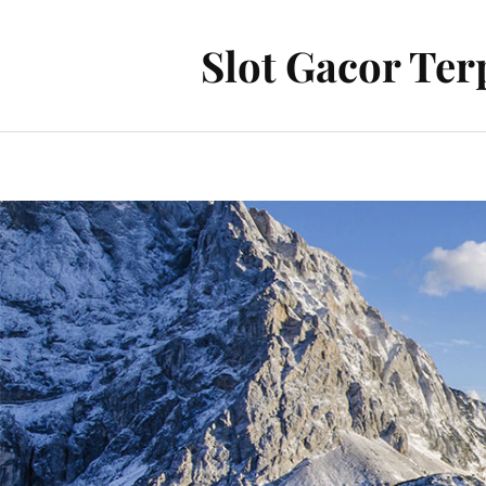
Slot Gacor Ter