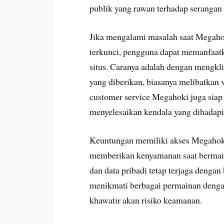
publik yang rawan terhadap serangan
Jika mengalami masalah saat Megahok
terkunci, pengguna dapat memanfaatk
situs. Caranya adalah dengan mengkl
yang diberikan, biasanya melibatkan 
customer service Megahoki juga siap
menyelesaikan kendala yang dihadapi
Keuntungan memiliki akses Megahoki
memberikan kenyamanan saat bermain,
dan data pribadi tetap terjaga denga
menikmati berbagai permainan denga
khawatir akan risiko keamanan.