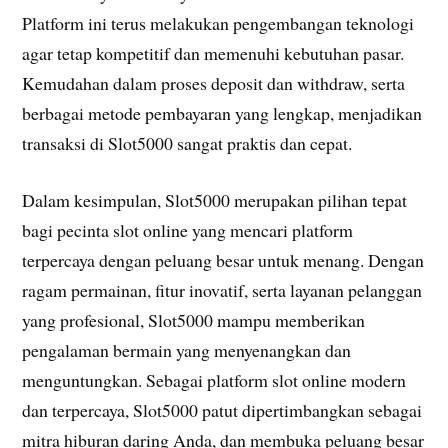
Platform ini terus melakukan pengembangan teknologi
agar tetap kompetitif dan memenuhi kebutuhan pasar.
Kemudahan dalam proses deposit dan withdraw, serta
berbagai metode pembayaran yang lengkap, menjadikan
transaksi di Slot5000 sangat praktis dan cepat.
Dalam kesimpulan, Slot5000 merupakan pilihan tepat
bagi pecinta slot online yang mencari platform
terpercaya dengan peluang besar untuk menang. Dengan
ragam permainan, fitur inovatif, serta layanan pelanggan
yang profesional, Slot5000 mampu memberikan
pengalaman bermain yang menyenangkan dan
menguntungkan. Sebagai platform slot online modern
dan terpercaya, Slot5000 patut dipertimbangkan sebagai
mitra hiburan daring Anda, dan membuka peluang besar