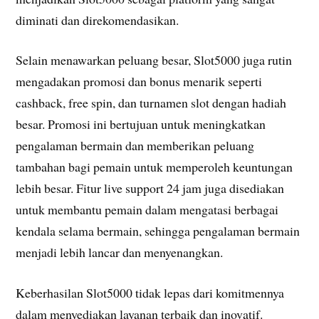
diminati dan direkomendasikan.
Selain menawarkan peluang besar, Slot5000 juga rutin
mengadakan promosi dan bonus menarik seperti
cashback, free spin, dan turnamen slot dengan hadiah
besar. Promosi ini bertujuan untuk meningkatkan
pengalaman bermain dan memberikan peluang
tambahan bagi pemain untuk memperoleh keuntungan
lebih besar. Fitur live support 24 jam juga disediakan
untuk membantu pemain dalam mengatasi berbagai
kendala selama bermain, sehingga pengalaman bermain
menjadi lebih lancar dan menyenangkan.
Keberhasilan Slot5000 tidak lepas dari komitmennya
dalam menyediakan layanan terbaik dan inovatif.