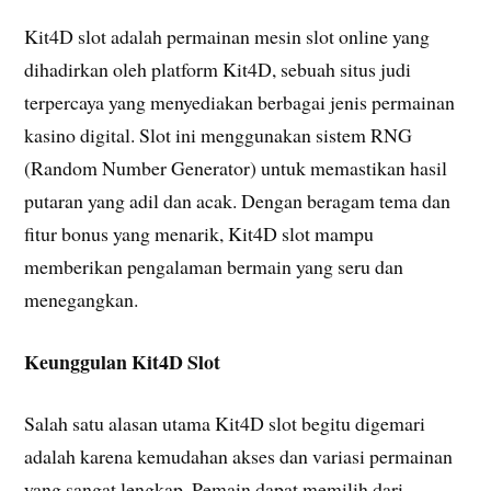
Kit4D slot adalah permainan mesin slot online yang
dihadirkan oleh platform Kit4D, sebuah situs judi
terpercaya yang menyediakan berbagai jenis permainan
kasino digital. Slot ini menggunakan sistem RNG
(Random Number Generator) untuk memastikan hasil
putaran yang adil dan acak. Dengan beragam tema dan
fitur bonus yang menarik, Kit4D slot mampu
memberikan pengalaman bermain yang seru dan
menegangkan.
Keunggulan Kit4D Slot
Salah satu alasan utama Kit4D slot begitu digemari
adalah karena kemudahan akses dan variasi permainan
yang sangat lengkap. Pemain dapat memilih dari