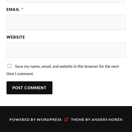
EMAIL
*
WEBSITE
Save my name, email, and website in this browser for the next
time I comment.
&
POWERED BY
WORDPRESS
THEME BY
ANDERS NORÉN