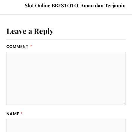
Slot Online BBFSTOTO: Aman dan Terjamin
Leave a Reply
COMMENT
*
NAME
*