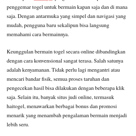
penggemar togel untuk bermain kapan saja dan di mana
saja. Dengan antarmuka yang simpel dan navigasi yang
mudah, pengguna baru sekalipun bisa langsung
memahami cara bermainnya.
Keunggulan bermain togel secara online dibandingkan
dengan cara konvensional sangat terasa. Salah satunya
adalah kenyamanan. Tidak perlu lagi mengantri atau
mencari bandar fisik, semua proses taruhan dan
pengecekan hasil bisa dilakukan dengan beberapa klik
saja. Selain itu, banyak situs judi online, termasuk
haitogel, menawarkan berbagai bonus dan promosi
menarik yang menambah pengalaman bermain menjadi
lebih seru.