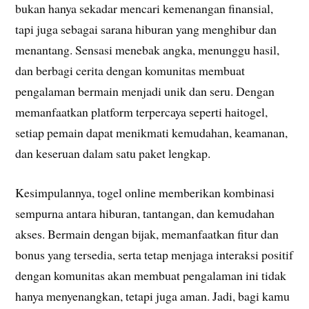
bukan hanya sekadar mencari kemenangan finansial,
tapi juga sebagai sarana hiburan yang menghibur dan
menantang. Sensasi menebak angka, menunggu hasil,
dan berbagi cerita dengan komunitas membuat
pengalaman bermain menjadi unik dan seru. Dengan
memanfaatkan platform terpercaya seperti haitogel,
setiap pemain dapat menikmati kemudahan, keamanan,
dan keseruan dalam satu paket lengkap.
Kesimpulannya, togel online memberikan kombinasi
sempurna antara hiburan, tantangan, dan kemudahan
akses. Bermain dengan bijak, memanfaatkan fitur dan
bonus yang tersedia, serta tetap menjaga interaksi positif
dengan komunitas akan membuat pengalaman ini tidak
hanya menyenangkan, tetapi juga aman. Jadi, bagi kamu