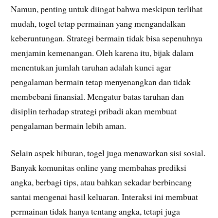
Namun, penting untuk diingat bahwa meskipun terlihat
mudah, togel tetap permainan yang mengandalkan
keberuntungan. Strategi bermain tidak bisa sepenuhnya
menjamin kemenangan. Oleh karena itu, bijak dalam
menentukan jumlah taruhan adalah kunci agar
pengalaman bermain tetap menyenangkan dan tidak
membebani finansial. Mengatur batas taruhan dan
disiplin terhadap strategi pribadi akan membuat
pengalaman bermain lebih aman.
Selain aspek hiburan, togel juga menawarkan sisi sosial.
Banyak komunitas online yang membahas prediksi
angka, berbagi tips, atau bahkan sekadar berbincang
santai mengenai hasil keluaran. Interaksi ini membuat
permainan tidak hanya tentang angka, tetapi juga