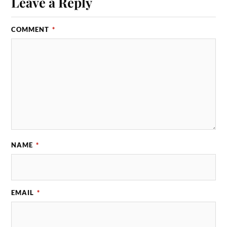
Leave a Reply
COMMENT
*
NAME
*
EMAIL
*