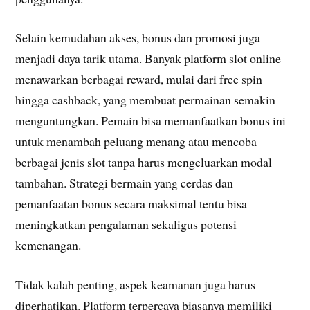
Selain kemudahan akses, bonus dan promosi juga
menjadi daya tarik utama. Banyak platform slot online
menawarkan berbagai reward, mulai dari free spin
hingga cashback, yang membuat permainan semakin
menguntungkan. Pemain bisa memanfaatkan bonus ini
untuk menambah peluang menang atau mencoba
berbagai jenis slot tanpa harus mengeluarkan modal
tambahan. Strategi bermain yang cerdas dan
pemanfaatan bonus secara maksimal tentu bisa
meningkatkan pengalaman sekaligus potensi
kemenangan.
Tidak kalah penting, aspek keamanan juga harus
diperhatikan. Platform terpercaya biasanya memiliki