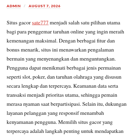
ADMIN
AUGUST 7, 2026
Situs gacor
sate777
menjadi salah satu pilihan utama
bagi para penggemar taruhan online yang ingin meraih
kemenangan maksimal. Dengan berbagai fitur dan
bonus menarik, situs ini menawarkan pengalaman
bermain yang menyenangkan dan menguntungkan.
Pengguna dapat menikmati berbagai jenis permainan
seperti slot, poker, dan taruhan olahraga yang disusun
secara lengkap dan terpercaya. Keamanan data serta
transaksi menjadi prioritas utama, sehingga pemain
merasa nyaman saat berpartisipasi. Selain itu, dukungan
layanan pelanggan yang responsif menambah
kenyamanan pengguna. Memilih situs gacor yang
terpercaya adalah langkah penting untuk mendapatkan