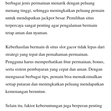
berbagai jenis permainan menarik dengan peluang
menang tinggi, sehingga meningkatkan peluang pemain
untuk mendapatkan jackpot besar. Pemilihan situs
terpercaya sangat penting agar pengalaman bermain
tetap aman dan nyaman.
Keberhasilan bermain di situs slot gacor tidak lepas dari
strategi yang tepat dan pemahaman permainan.
Pengguna harus memperhatikan fitur permainan, bonus,
serta sistem pembayaran yang cepat dan aman. Dengan
menguasai berbagai tips, pemain bisa memaksimalkan
setiap putaran dan meningkatkan peluang mendapatkan
kemenangan beruntun.
Selain itu, faktor keberuntungan juga berperan penting