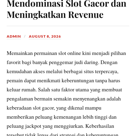
Mendominasi Slot Gacor dan
Meningkatkan Revenue
ADMIN
AUGUST 8, 2026
Memainkan permainan slot online kini menjadi pilihan
favorit bagi banyak penggemar judi daring. Dengan
kemudahan akses melalui berbagai situs terpercaya,
pemain dapat menikmati keberuntungan tanpa harus
keluar rumah. Salah satu faktor utama yang membuat
pengalaman bermain semakin menyenangkan adalah
keberadaan slot gacor, yang dikenal mampu
memberikan peluang kemenangan lebih tinggi dan
peluang jackpot yang menggiurkan. Keberhasilan
tersebut tidak lepas dari strategi dan keberuntungan,