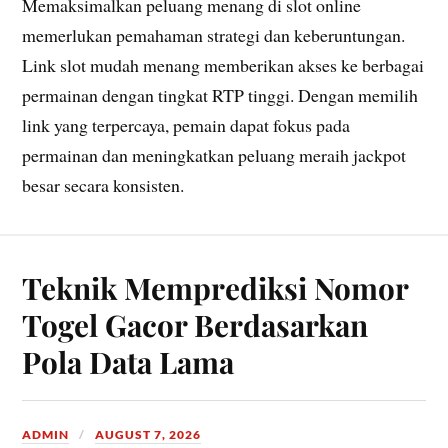
Memaksimalkan peluang menang di slot online
memerlukan pemahaman strategi dan keberuntungan.
Link slot mudah menang memberikan akses ke berbagai
permainan dengan tingkat RTP tinggi. Dengan memilih
link yang terpercaya, pemain dapat fokus pada
permainan dan meningkatkan peluang meraih jackpot
besar secara konsisten.
Teknik Memprediksi Nomor
Togel Gacor Berdasarkan
Pola Data Lama
ADMIN
AUGUST 7, 2026