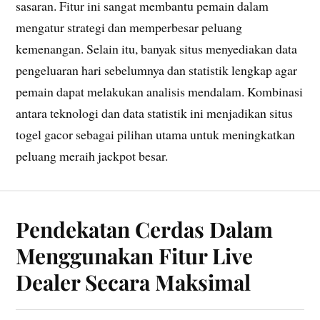
sasaran. Fitur ini sangat membantu pemain dalam
mengatur strategi dan memperbesar peluang
kemenangan. Selain itu, banyak situs menyediakan data
pengeluaran hari sebelumnya dan statistik lengkap agar
pemain dapat melakukan analisis mendalam. Kombinasi
antara teknologi dan data statistik ini menjadikan situs
togel gacor sebagai pilihan utama untuk meningkatkan
peluang meraih jackpot besar.
Pendekatan Cerdas Dalam
Menggunakan Fitur Live
Dealer Secara Maksimal