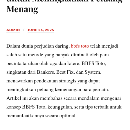
Menang
ADMIN
JUNE 24, 2025
Dalam dunia perjudian daring,
bbfs toto
telah menjadi
salah satu metode yang banyak diminati oleh para
pecinta taruhan olahraga dan lotere. BBFS Toto,
singkatan dari Bankers, Best Fix, dan System,
menawarkan pendekatan strategis yang dapat
meningkatkan peluang kemenangan para pemain.
Artikel ini akan membahas secara mendalam mengenai
konsep BBFS Toto, keunggulan, serta tips terbaik untuk
memanfaatkannya secara optimal.