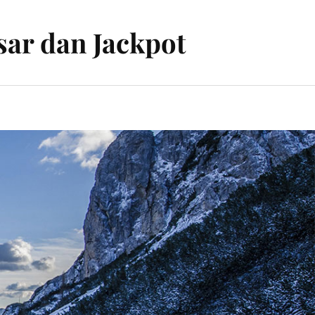
sar dan Jackpot