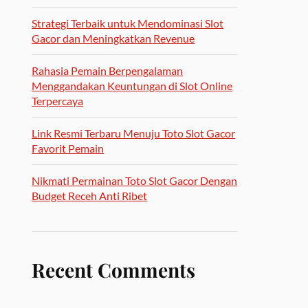
Strategi Terbaik untuk Mendominasi Slot
Gacor dan Meningkatkan Revenue
Rahasia Pemain Berpengalaman
Menggandakan Keuntungan di Slot Online
Terpercaya
Link Resmi Terbaru Menuju Toto Slot Gacor
Favorit Pemain
Nikmati Permainan Toto Slot Gacor Dengan
Budget Receh Anti Ribet
Recent Comments