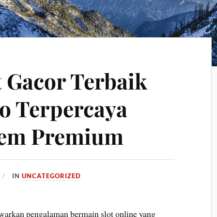
t Gacor Terbaik
to Terpercaya
stem Premium
IN
UNCATEGORIZED
arkan pengalaman bermain slot online yang