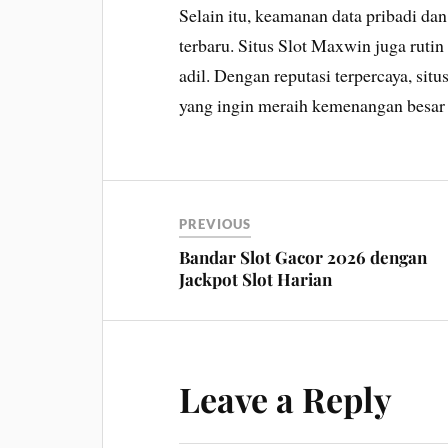
Selain itu, keamanan data pribadi dan
terbaru. Situs Slot Maxwin juga ruti
adil. Dengan reputasi terpercaya, sit
yang ingin meraih kemenangan besar 
PREVIOUS
Bandar Slot Gacor 2026 dengan
Jackpot Slot Harian
Leave a Reply