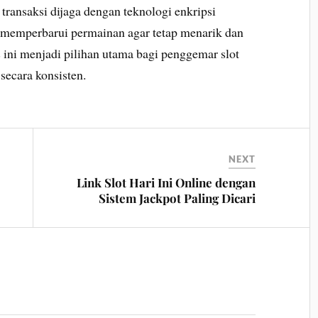
 transaksi dijaga dengan teknologi enkripsi
n memperbarui permainan agar tetap menarik dan
us ini menjadi pilihan utama bagi penggemar slot
secara konsisten.
NEXT
Link Slot Hari Ini Online dengan
Sistem Jackpot Paling Dicari