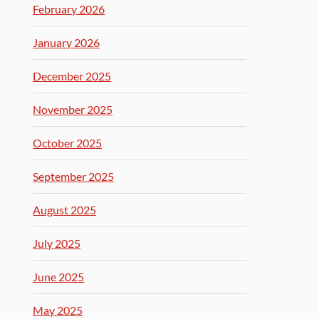
February 2026
January 2026
December 2025
November 2025
October 2025
September 2025
August 2025
July 2025
June 2025
May 2025