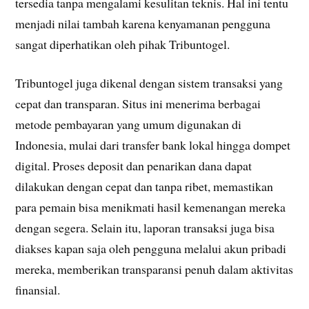
tersedia tanpa mengalami kesulitan teknis. Hal ini tentu
menjadi nilai tambah karena kenyamanan pengguna
sangat diperhatikan oleh pihak Tribuntogel.
Tribuntogel juga dikenal dengan sistem transaksi yang
cepat dan transparan. Situs ini menerima berbagai
metode pembayaran yang umum digunakan di
Indonesia, mulai dari transfer bank lokal hingga dompet
digital. Proses deposit dan penarikan dana dapat
dilakukan dengan cepat dan tanpa ribet, memastikan
para pemain bisa menikmati hasil kemenangan mereka
dengan segera. Selain itu, laporan transaksi juga bisa
diakses kapan saja oleh pengguna melalui akun pribadi
mereka, memberikan transparansi penuh dalam aktivitas
finansial.