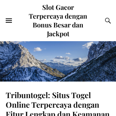
Slot Gacor
Terpercaya dengan
Bonus Besar dan
Jackpot
Tribuntogel: Situs Togel
Online Terpercaya dengan
Fitur Lengkap dan Keamanan