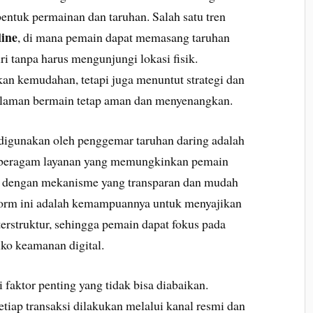
bentuk permainan dan taruhan. Salah satu tren
line
, di mana pemain dapat memasang taruhan
 tanpa harus mengunjungi lokasi fisik.
an kemudahan, tetapi juga menuntut strategi dan
alaman bermain tetap aman dan menyenangkan.
 digunakan oleh penggemar taruhan daring adalah
 beragam layanan yang memungkinkan pemain
n dengan mekanisme yang transparan dan mudah
tform ini adalah kemampuannya untuk menyajikan
rstruktur, sehingga pemain dapat fokus pada
siko keamanan digital.
 faktor penting yang tidak bisa diabaikan.
iap transaksi dilakukan melalui kanal resmi dan