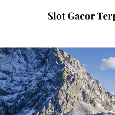
Slot Gacor Ter