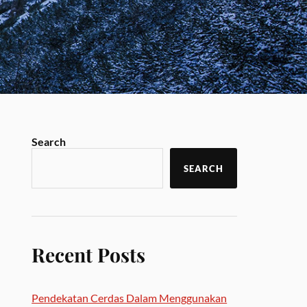
Search
SEARCH
Recent Posts
Pendekatan Cerdas Dalam Menggunakan