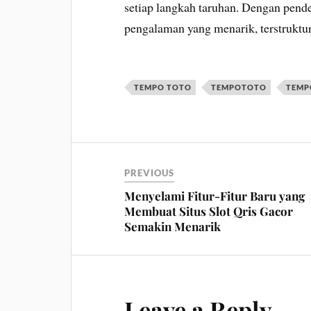
setiap langkah taruhan. Dengan pend
pengalaman yang menarik, terstruktur
TEMPO TOTO
TEMPOTOTO
TEMP
PREVIOUS
Menyelami Fitur-Fitur Baru yang
Membuat Situs Slot Qris Gacor
Semakin Menarik
Leave a Reply