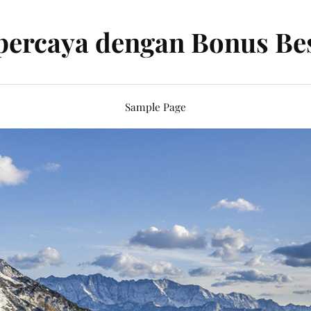
percaya dengan Bonus Be
Sample Page