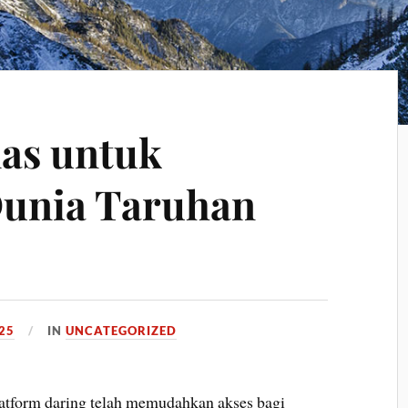
das untuk
Dunia Taruhan
25
IN
UNCATEGORIZED
 platform daring telah memudahkan akses bagi