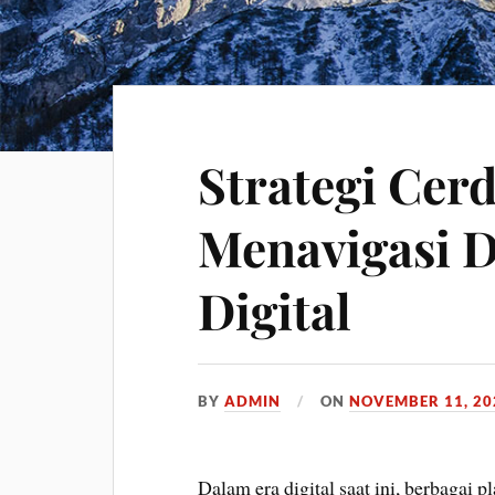
Strategi Cer
Menavigasi 
Digital
BY
ADMIN
ON
NOVEMBER 11, 20
Dalam era digital saat ini, berbagai