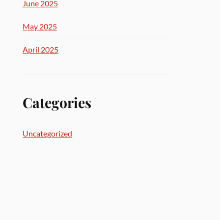
June 2025
May 2025
April 2025
Categories
Uncategorized