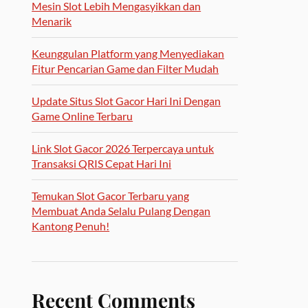
Mesin Slot Lebih Mengasyikkan dan
Menarik
Keunggulan Platform yang Menyediakan
Fitur Pencarian Game dan Filter Mudah
Update Situs Slot Gacor Hari Ini Dengan
Game Online Terbaru
Link Slot Gacor 2026 Terpercaya untuk
Transaksi QRIS Cepat Hari Ini
Temukan Slot Gacor Terbaru yang
Membuat Anda Selalu Pulang Dengan
Kantong Penuh!
Recent Comments