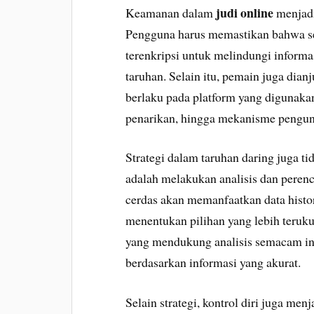
judi online
Keamanan dalam
menjadi
Pengguna harus memastikan bahwa set
terenkripsi untuk melindungi informa
taruhan. Selain itu, pemain juga dia
berlaku pada platform yang digunakan
penarikan, hingga mekanisme pengund
Strategi dalam taruhan daring juga tid
adalah melakukan analisis dan pere
cerdas akan memanfaatkan data histori
menentukan pilihan yang lebih terukur
yang mendukung analisis semacam in
berdasarkan informasi yang akurat.
Selain strategi, kontrol diri juga m