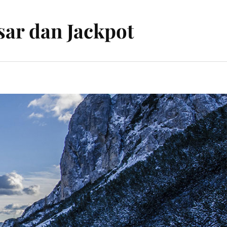
sar dan Jackpot