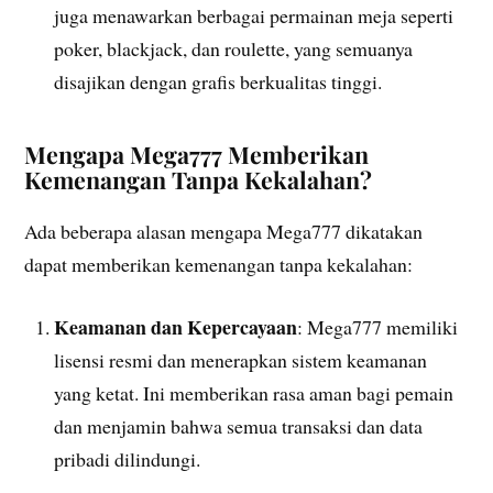
juga menawarkan berbagai permainan meja seperti
poker, blackjack, dan roulette, yang semuanya
disajikan dengan grafis berkualitas tinggi.
Mengapa Mega777 Memberikan
Kemenangan Tanpa Kekalahan?
Ada beberapa alasan mengapa Mega777 dikatakan
dapat memberikan kemenangan tanpa kekalahan:
Keamanan dan Kepercayaan
: Mega777 memiliki
lisensi resmi dan menerapkan sistem keamanan
yang ketat. Ini memberikan rasa aman bagi pemain
dan menjamin bahwa semua transaksi dan data
pribadi dilindungi.