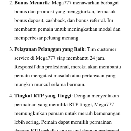
Bonus Menarik
: Mega777 menawarkan berbagai
bonus dan promosi yang menggiurkan, termasuk
bonus deposit, cashback, dan bonus referral. Ini
membantu pemain untuk meningkatkan modal dan
memperbesar peluang menang.
Pelayanan Pelanggan yang Baik
: Tim customer
service di Mega777 siap membantu 24 jam.
Responsif dan profesional, mereka akan membantu
pemain mengatasi masalah atau pertanyaan yang
mungkin muncul selama bermain.
Tingkat RTP yang Tinggi
: Dengan menyediakan
permainan yang memiliki RTP tinggi, Mega777
memungkinkan pemain untuk meraih kemenangan
lebih sering. Pemain dapat memilih permainan
dengan RTP terbaik yang sesuai dengan preferensi