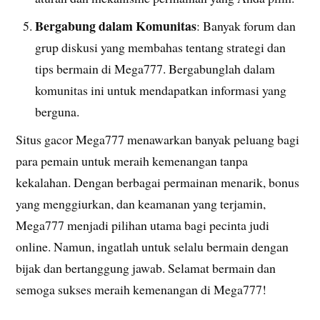
Bergabung dalam Komunitas
: Banyak forum dan
grup diskusi yang membahas tentang strategi dan
tips bermain di Mega777. Bergabunglah dalam
komunitas ini untuk mendapatkan informasi yang
berguna.
Situs gacor Mega777 menawarkan banyak peluang bagi
para pemain untuk meraih kemenangan tanpa
kekalahan. Dengan berbagai permainan menarik, bonus
yang menggiurkan, dan keamanan yang terjamin,
Mega777 menjadi pilihan utama bagi pecinta judi
online. Namun, ingatlah untuk selalu bermain dengan
bijak dan bertanggung jawab. Selamat bermain dan
semoga sukses meraih kemenangan di Mega777!