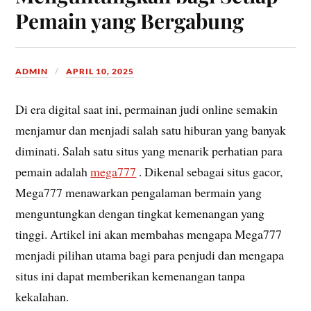
Pemain yang Bergabung
ADMIN
APRIL 10, 2025
Di era digital saat ini, permainan judi online semakin
menjamur dan menjadi salah satu hiburan yang banyak
diminati. Salah satu situs yang menarik perhatian para
pemain adalah
mega777
. Dikenal sebagai situs gacor,
Mega777 menawarkan pengalaman bermain yang
menguntungkan dengan tingkat kemenangan yang
tinggi. Artikel ini akan membahas mengapa Mega777
menjadi pilihan utama bagi para penjudi dan mengapa
situs ini dapat memberikan kemenangan tanpa
kekalahan.