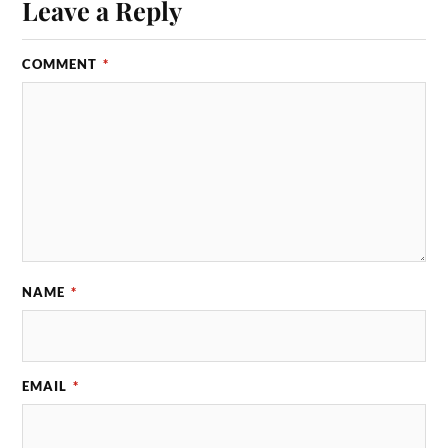
Leave a Reply
COMMENT
*
NAME
*
EMAIL
*