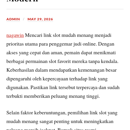
ADMIN
MAY 29, 2026
nagawin
Mencari link slot mudah menang menjadi
prioritas utama para penggemar judi online. Dengan
akses yang cepat dan aman, pemain dapat menikmati
berbagai permainan slot favorit mereka tanpa kendala.
Keberhasilan dalam mendapatkan kemenangan besar
dipengaruhi oleh kepercayaan terhadap link yang
digunakan. Pastikan link tersebut terpercaya dan sudah
terbukti memberikan peluang menang tinggi.
Selain faktor keberuntungan, pemilihan link slot yang
mudah menang sangat penting untuk meningkatkan
peluang meraih jackpot. Banyak situs resmi