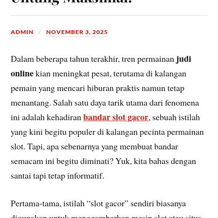
ADMIN
NOVEMBER 3, 2025
judi
Dalam beberapa tahun terakhir, tren permainan
online
kian meningkat pesat, terutama di kalangan
pemain yang mencari hiburan praktis namun tetap
menantang. Salah satu daya tarik utama dari fenomena
bandar slot gacor
ini adalah kehadiran
, sebuah istilah
yang kini begitu populer di kalangan pecinta permainan
slot. Tapi, apa sebenarnya yang membuat bandar
semacam ini begitu diminati? Yuk, kita bahas dengan
santai tapi tetap informatif.
Pertama-tama, istilah “slot gacor” sendiri biasanya
digunakan untuk menggambarkan mesin slot atau situs