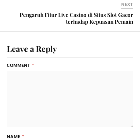
NEXT
Pengaruh Fitur Live Casino di Situs Slot Gacor
terhadap Kepuasan Pemain
Leave a Reply
COMMENT
*
NAME
*