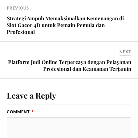
PREVIOUS
Strategi Ampuh Memaksimalkan Kemenangan di
Slot Gacor 4D untuk Pemain Pemula dan
Profesional
NEXT
Platform Judi Online Terpercaya dengan Pelayanan
Profesional dan Keamanan Terjamin
Leave a Reply
COMMENT
*