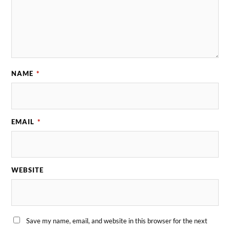
NAME
*
EMAIL
*
WEBSITE
Save my name, email, and website in this browser for the next