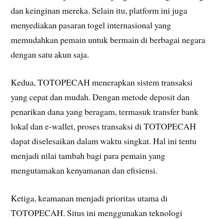
dan keinginan mereka. Selain itu, platform ini juga
menyediakan pasaran togel internasional yang
memudahkan pemain untuk bermain di berbagai negara
dengan satu akun saja.
Kedua, TOTOPECAH menerapkan sistem transaksi
yang cepat dan mudah. Dengan metode deposit dan
penarikan dana yang beragam, termasuk transfer bank
lokal dan e-wallet, proses transaksi di TOTOPECAH
dapat diselesaikan dalam waktu singkat. Hal ini tentu
menjadi nilai tambah bagi para pemain yang
mengutamakan kenyamanan dan efisiensi.
Ketiga, keamanan menjadi prioritas utama di
TOTOPECAH. Situs ini menggunakan teknologi