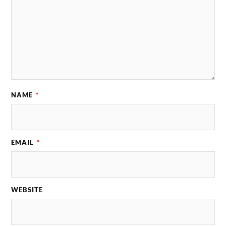
NAME
*
EMAIL
*
WEBSITE