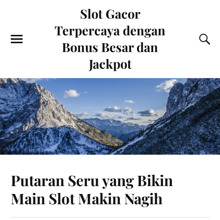
Slot Gacor
Terpercaya dengan
Bonus Besar dan
Jackpot
Putaran Seru yang Bikin
Main Slot Makin Nagih