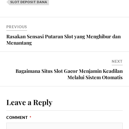
SLOT DEPOSIT DANA
PREVIOUS
Rasakan Sensasi Putaran Slot yang Menghibur dan
Menantang
NEXT
Bagaimana Situs Slot Gacor Menjamin Keadilan
Melalui Sistem Otomatis
Leave a Reply
COMMENT
*