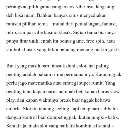
perangkat, pilih game yang cocok vibe-nya, langsung
deh bisa main. Bahkan banyak situs menyediakan
ratusan pilihan tema—mulai dari petualangan, fantasi,
retro, sampai vibe kasino klasik. Setiap tema biasanya
punya fitur unik, entah itu bonus game, free spin, atau
simbol khusus yang bikin peluang menang makin gokil.
Buat yang masih baru masuk dunia slot, hal paling
penting adalah paham ritme permainannya. Kamu nggak
perlu jago matematika atau strategi super rumit. Yang
penting tahu kapan harus nambah bet, kapan harus slow
play, dan kapan waktunya break biar nggak kebawa
euforia. Slot itu tentang feeling, tapi tetap harus dibalut
dengan kontrol biar dompet nggak ikutan jungkir-balik.
Santai aja, main slot yang baik itu kombinasi santai +