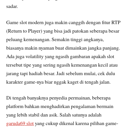
sadar.
Game slot modern juga makin canggih dengan fitur RTP
(Return to Player) yang bisa jadi patokan seberapa besar
peluang kemenangan. Semakin tinggi angkanya,
biasanya makin nyaman buat dimainkan jangka panjang.
Ada juga volatility yang ngasih gambaran apakah slot
tersebut tipe yang sering ngasih kemenangan kecil atau
jarang tapi hadiah besar. Jadi sebelum mulai, cek dulu
karakter game-nya biar nggak kaget di tengah jalan.
Di tengah banyaknya penyedia permainan, beberapa
platform bahkan menghadirkan pengalaman bermain
yang lebih stabil dan asik. Salah satunya adalah
garuda69 slot
yang cukup dikenal karena pilihan game-