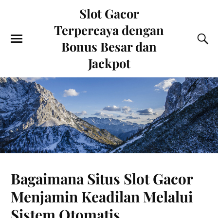
Slot Gacor
Terpercaya dengan
Bonus Besar dan
Jackpot
Bagaimana Situs Slot Gacor
Menjamin Keadilan Melalui
Sistem Otomatis