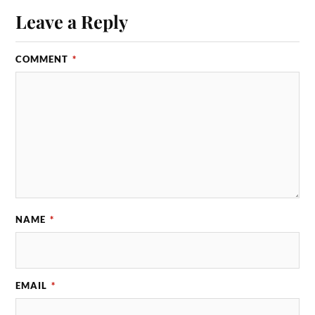
Leave a Reply
COMMENT
*
NAME
*
EMAIL
*