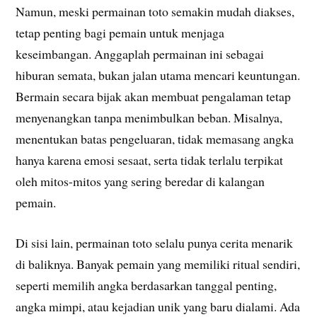
Namun, meski permainan toto semakin mudah diakses,
tetap penting bagi pemain untuk menjaga
keseimbangan. Anggaplah permainan ini sebagai
hiburan semata, bukan jalan utama mencari keuntungan.
Bermain secara bijak akan membuat pengalaman tetap
menyenangkan tanpa menimbulkan beban. Misalnya,
menentukan batas pengeluaran, tidak memasang angka
hanya karena emosi sesaat, serta tidak terlalu terpikat
oleh mitos-mitos yang sering beredar di kalangan
pemain.
Di sisi lain, permainan toto selalu punya cerita menarik
di baliknya. Banyak pemain yang memiliki ritual sendiri,
seperti memilih angka berdasarkan tanggal penting,
angka mimpi, atau kejadian unik yang baru dialami. Ada