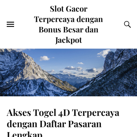
Slot Gacor
Terpercaya dengan
Bonus Besar dan
Jackpot
Akses Togel 4D Terpercaya
dengan Daftar Pasaran
Lengkap