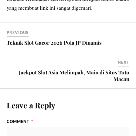
yang membuat link ini sangat digemari.
PREVIOUS
Teknik Slot Gacor 2026 Pola JP Dinamis
NEXT
Jackpot Slot Asia Melimpah, Main di Situs Toto
Macau
Leave a Reply
COMMENT
*