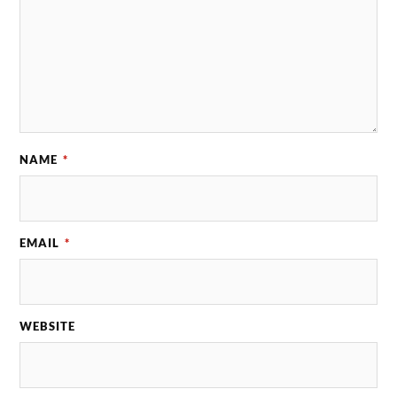
NAME
*
EMAIL
*
WEBSITE