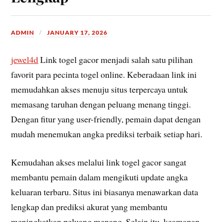
ADMIN
JANUARY 17, 2026
jewel4d
Link togel gacor menjadi salah satu pilihan
favorit para pecinta togel online. Keberadaan link ini
memudahkan akses menuju situs terpercaya untuk
memasang taruhan dengan peluang menang tinggi.
Dengan fitur yang user-friendly, pemain dapat dengan
mudah menemukan angka prediksi terbaik setiap hari.
Kemudahan akses melalui link togel gacor sangat
membantu pemain dalam mengikuti update angka
keluaran terbaru. Situs ini biasanya menawarkan data
lengkap dan prediksi akurat yang membantu
meningkatkan peluang menang. Selain itu, keamanan