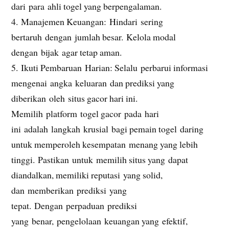
dari para ahli togel yang berpengalaman.
4. Manajemen Keuangan: Hindari sering
bertaruh dengan jumlah besar. Kelola modal
dengan bijak agar tetap aman.
5. Ikuti Pembaruan Harian: Selalu perbarui informasi
mengenai angka keluaran dan prediksi yang
diberikan oleh situs gacor hari ini.
Memilih platform togel gacor pada hari
ini adalah langkah krusial bagi pemain togel daring
untuk memperoleh kesempatan menang yang lebih
tinggi. Pastikan untuk memilih situs yang dapat
diandalkan, memiliki reputasi yang solid,
dan memberikan prediksi yang
tepat. Dengan perpaduan prediksi
yang benar, pengelolaan keuangan yang efektif,