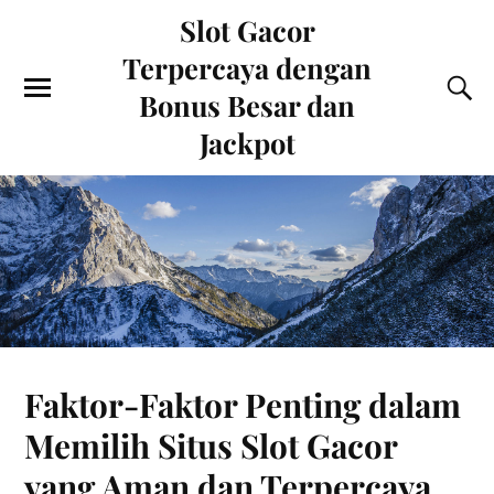
Slot Gacor
Terpercaya dengan
Bonus Besar dan
Jackpot
Faktor-Faktor Penting dalam
Memilih Situs Slot Gacor
yang Aman dan Terpercaya