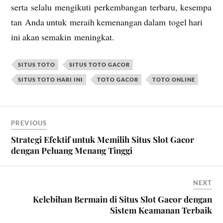
serta selalu mengikuti perkembangan terbaru, kesempa
tan Anda untuk meraih kemenangan dalam togel hari
ini akan semakin meningkat.
SITUS TOTO
SITUS TOTO GACOR
SITUS TOTO HARI INI
TOTO GACOR
TOTO ONLINE
PREVIOUS
Strategi Efektif untuk Memilih Situs Slot Gacor
dengan Peluang Menang Tinggi
NEXT
Kelebihan Bermain di Situs Slot Gacor dengan
Sistem Keamanan Terbaik