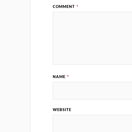
COMMENT
*
NAME
*
WEBSITE