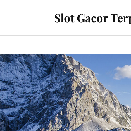
Slot Gacor Ter