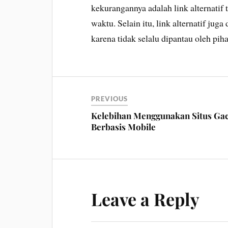
kekurangannya adalah link alternatif 
waktu. Selain itu, link alternatif jug
karena tidak selalu dipantau oleh pi
PREVIOUS
Kelebihan Menggunakan Situs Ga
Berbasis Mobile
Leave a Reply