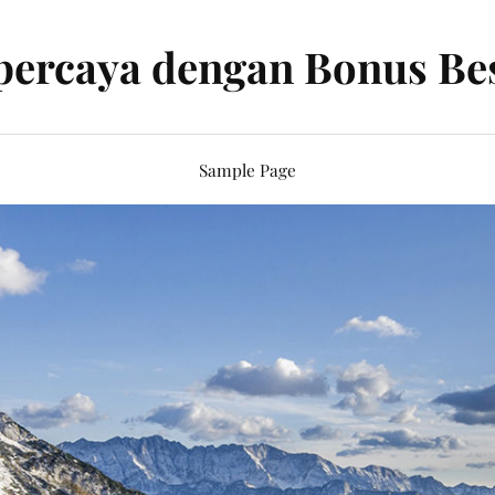
percaya dengan Bonus Be
Sample Page