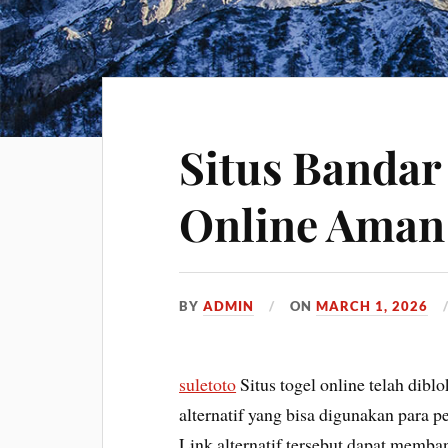
Situs Bandar
Online Aman
BY
ADMIN
ON
MARCH 1, 2026
suletoto
Situs togel online telah dibl
alternatif yang bisa digunakan para p
Link alternatif tersebut dapat memba