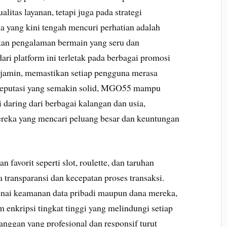
litas layanan, tetapi juga pada strategi
a yang kini tengah mencuri perhatian adalah
kan pengalaman bermain yang seru dan
i platform ini terletak pada berbagai promosi
erjamin, memastikan setiap pengguna merasa
reputasi yang semakin solid, MGO55 mampu
 daring dari berbagai kalangan dan usia,
ereka yang mencari peluang besar dan keuntungan
favorit seperti slot, roulette, dan taruhan
transparansi dan kecepatan proses transaksi.
enai keamanan data pribadi maupun dana mereka,
 enkripsi tingkat tinggi yang melindungi setiap
langgan yang profesional dan responsif turut