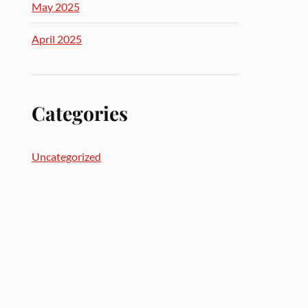
May 2025
April 2025
Categories
Uncategorized