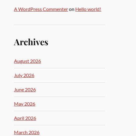
A WordPress Commenter
on
Hello world!
Archives
August 2026
July 2026
June 2026
May 2026
April 2026
March 2026