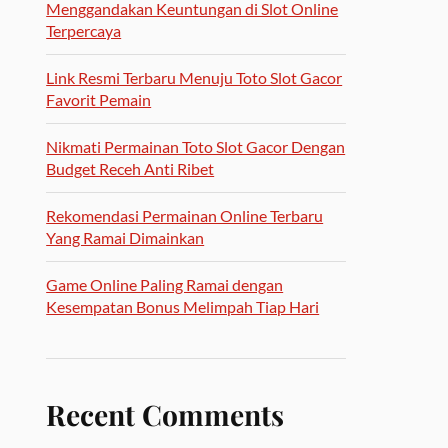
Menggandakan Keuntungan di Slot Online
Terpercaya
Link Resmi Terbaru Menuju Toto Slot Gacor
Favorit Pemain
Nikmati Permainan Toto Slot Gacor Dengan
Budget Receh Anti Ribet
Rekomendasi Permainan Online Terbaru
Yang Ramai Dimainkan
Game Online Paling Ramai dengan
Kesempatan Bonus Melimpah Tiap Hari
Recent Comments