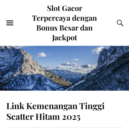
Slot Gacor
Terpercaya dengan
Bonus Besar dan
Jackpot
Link Kemenangan Tinggi
Scatter Hitam 2025