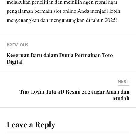
melakukan penelitian dan memilih agen resmi agar
pengalaman bermain slot online Anda menjadi lebih
menyenangkan dan menguntungkan di tahun 2025!
PREVIOUS
Keseruan Baru dalam Dunia Permainan Toto
Digital
NEXT
Tips Login Toto 4D Resmi 2025 agar Aman dan
Mudah
Leave a Reply