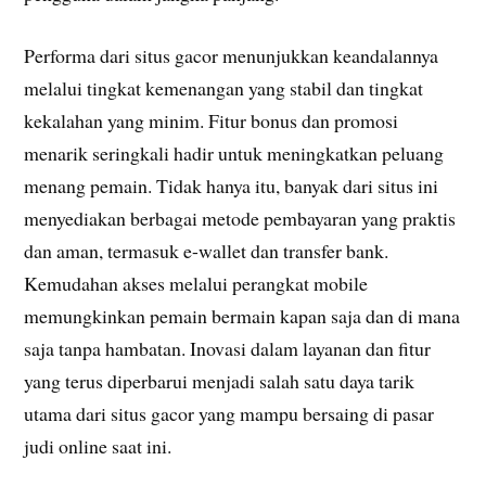
Performa dari situs gacor menunjukkan keandalannya
melalui tingkat kemenangan yang stabil dan tingkat
kekalahan yang minim. Fitur bonus dan promosi
menarik seringkali hadir untuk meningkatkan peluang
menang pemain. Tidak hanya itu, banyak dari situs ini
menyediakan berbagai metode pembayaran yang praktis
dan aman, termasuk e-wallet dan transfer bank.
Kemudahan akses melalui perangkat mobile
memungkinkan pemain bermain kapan saja dan di mana
saja tanpa hambatan. Inovasi dalam layanan dan fitur
yang terus diperbarui menjadi salah satu daya tarik
utama dari situs gacor yang mampu bersaing di pasar
judi online saat ini.