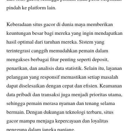
pindah ke platform lain.
Keberadaan situs gacor di dunia maya memberikan
keuntungan besar bagi mereka yang ingin mendapatkan
hasil optimal dari taruhan mereka. Sistem yang
terintegrasi canggih memudahkan pemain dalam
mengakses berbagai fitur penting seperti deposit,
penarikan, dan analisis data statistik. Selain itu, layanan
pelanggan yang responsif memastikan setiap masalah
dapat diselesaikan dengan cepat dan efisien. Keamanan
data pribadi dan transaksi juga menjadi prioritas utama,
sehingga pemain merasa nyaman dan tenang selama
bermain. Dengan dukungan teknologi terbaru, situs
gacor mampu menjaga kepercayaan dan loyalitas
pengguna dalam jangka panjang.