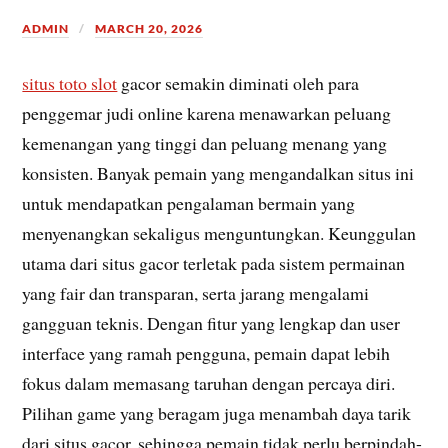
ADMIN
MARCH 20, 2026
situs toto slot
gacor semakin diminati oleh para
penggemar judi online karena menawarkan peluang
kemenangan yang tinggi dan peluang menang yang
konsisten. Banyak pemain yang mengandalkan situs ini
untuk mendapatkan pengalaman bermain yang
menyenangkan sekaligus menguntungkan. Keunggulan
utama dari situs gacor terletak pada sistem permainan
yang fair dan transparan, serta jarang mengalami
gangguan teknis. Dengan fitur yang lengkap dan user
interface yang ramah pengguna, pemain dapat lebih
fokus dalam memasang taruhan dengan percaya diri.
Pilihan game yang beragam juga menambah daya tarik
dari situs gacor, sehingga pemain tidak perlu berpindah-