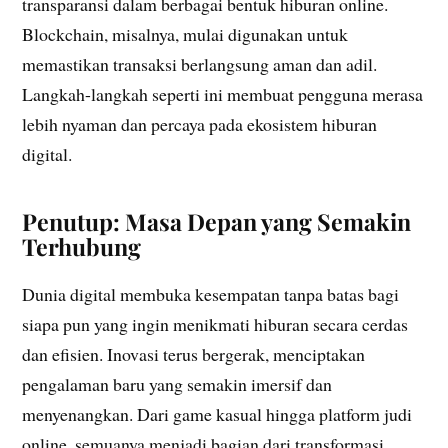
transparansi dalam berbagai bentuk hiburan online.
Blockchain, misalnya, mulai digunakan untuk
memastikan transaksi berlangsung aman dan adil.
Langkah-langkah seperti ini membuat pengguna merasa
lebih nyaman dan percaya pada ekosistem hiburan
digital.
Penutup: Masa Depan yang Semakin
Terhubung
Dunia digital membuka kesempatan tanpa batas bagi
siapa pun yang ingin menikmati hiburan secara cerdas
dan efisien. Inovasi terus bergerak, menciptakan
pengalaman baru yang semakin imersif dan
menyenangkan. Dari game kasual hingga platform judi
online, semuanya menjadi bagian dari transformasi