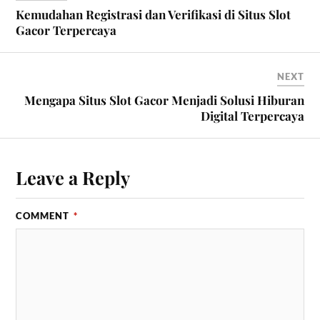
Kemudahan Registrasi dan Verifikasi di Situs Slot
Gacor Terpercaya
NEXT
Mengapa Situs Slot Gacor Menjadi Solusi Hiburan
Digital Terpercaya
Leave a Reply
COMMENT
*