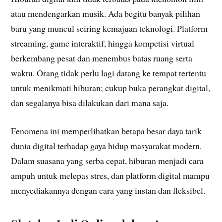
atau mendengarkan musik. Ada begitu banyak pilihan
baru yang muncul seiring kemajuan teknologi. Platform
streaming, game interaktif, hingga kompetisi virtual
berkembang pesat dan menembus batas ruang serta
waktu. Orang tidak perlu lagi datang ke tempat tertentu
untuk menikmati hiburan; cukup buka perangkat digital,
dan segalanya bisa dilakukan dari mana saja.
Fenomena ini memperlihatkan betapa besar daya tarik
dunia digital terhadap gaya hidup masyarakat modern.
Dalam suasana yang serba cepat, hiburan menjadi cara
ampuh untuk melepas stres, dan platform digital mampu
menyediakannya dengan cara yang instan dan fleksibel.