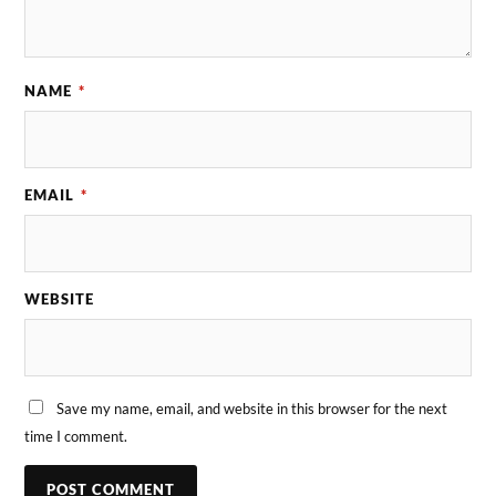
NAME
*
EMAIL
*
WEBSITE
Save my name, email, and website in this browser for the next
time I comment.