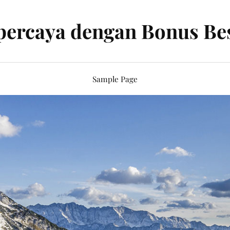
percaya dengan Bonus Be
Sample Page