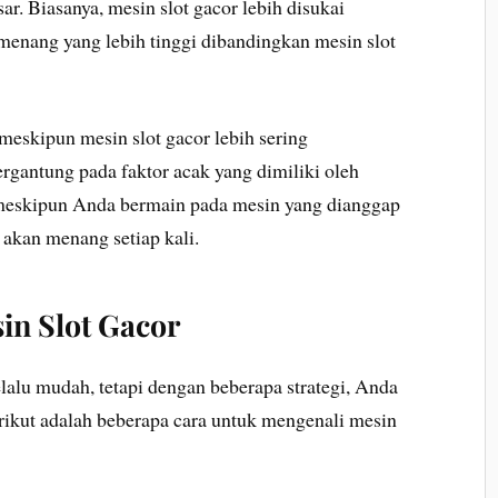
. Biasanya, mesin slot gacor lebih disukai
enang yang lebih tinggi dibandingkan mesin slot
meskipun mesin slot gacor lebih sering
rgantung pada faktor acak yang dimiliki oleh
u, meskipun Anda bermain pada mesin yang dianggap
akan menang setiap kali.
n Slot Gacor
alu mudah, tetapi dengan beberapa strategi, Anda
ikut adalah beberapa cara untuk mengenali mesin