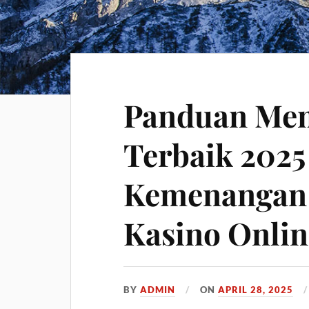
Panduan Mem
Terbaik 2025
Kemenangan 
Kasino Onlin
BY
ADMIN
ON
APRIL 28, 2025