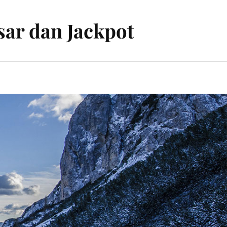
sar dan Jackpot