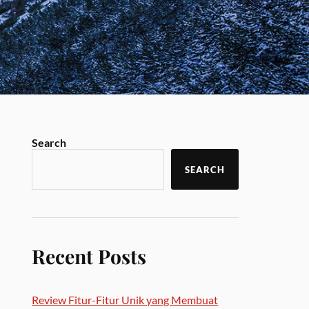
Search
SEARCH
Recent Posts
Review Fitur-Fitur Unik yang Membuat