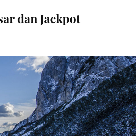
sar dan Jackpot