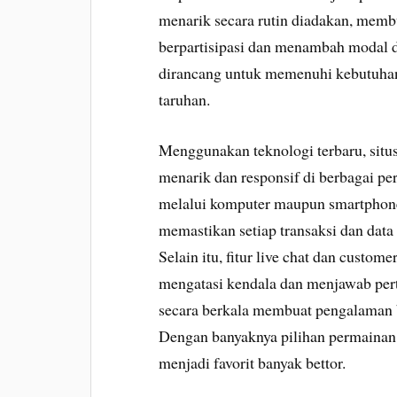
menarik secara rutin diadakan, memb
berpartisipasi dan menambah modal 
dirancang untuk memenuhi kebutuhan p
taruhan.
Menggunakan teknologi terbaru, sit
menarik dan responsif di berbagai p
melalui komputer maupun smartphone
memastikan setiap transaksi dan data 
Selain itu, fitur live chat dan custo
mengatasi kendala dan menjawab pert
secara berkala membuat pengalaman 
Dengan banyaknya pilihan permainan da
menjadi favorit banyak bettor.