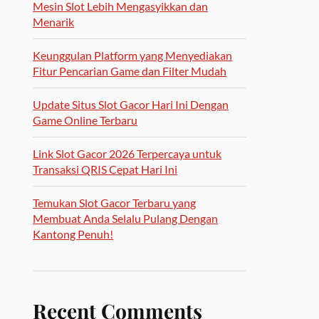
Mesin Slot Lebih Mengasyikkan dan
Menarik
Keunggulan Platform yang Menyediakan
Fitur Pencarian Game dan Filter Mudah
Update Situs Slot Gacor Hari Ini Dengan
Game Online Terbaru
Link Slot Gacor 2026 Terpercaya untuk
Transaksi QRIS Cepat Hari Ini
Temukan Slot Gacor Terbaru yang
Membuat Anda Selalu Pulang Dengan
Kantong Penuh!
Recent Comments