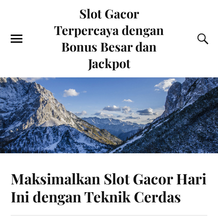
Slot Gacor
Terpercaya dengan
Bonus Besar dan
Jackpot
Maksimalkan Slot Gacor Hari
Ini dengan Teknik Cerdas