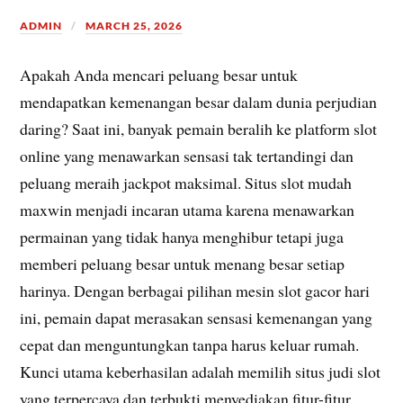
ADMIN
MARCH 25, 2026
Apakah Anda mencari peluang besar untuk
mendapatkan kemenangan besar dalam dunia perjudian
daring? Saat ini, banyak pemain beralih ke platform slot
online yang menawarkan sensasi tak tertandingi dan
peluang meraih jackpot maksimal. Situs slot mudah
maxwin menjadi incaran utama karena menawarkan
permainan yang tidak hanya menghibur tetapi juga
memberi peluang besar untuk menang besar setiap
harinya. Dengan berbagai pilihan mesin slot gacor hari
ini, pemain dapat merasakan sensasi kemenangan yang
cepat dan menguntungkan tanpa harus keluar rumah.
Kunci utama keberhasilan adalah memilih situs judi slot
yang terpercaya dan terbukti menyediakan fitur-fitur