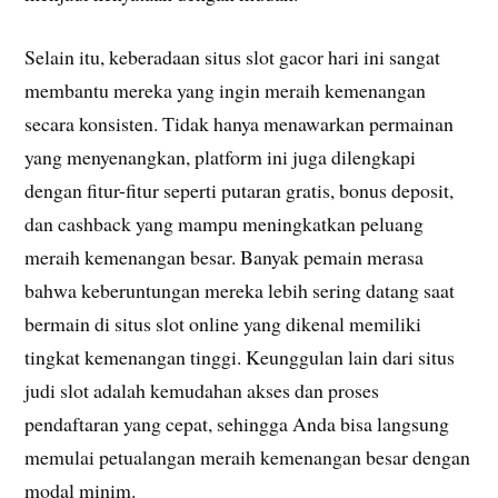
Selain itu, keberadaan situs slot gacor hari ini sangat
membantu mereka yang ingin meraih kemenangan
secara konsisten. Tidak hanya menawarkan permainan
yang menyenangkan, platform ini juga dilengkapi
dengan fitur-fitur seperti putaran gratis, bonus deposit,
dan cashback yang mampu meningkatkan peluang
meraih kemenangan besar. Banyak pemain merasa
bahwa keberuntungan mereka lebih sering datang saat
bermain di situs slot online yang dikenal memiliki
tingkat kemenangan tinggi. Keunggulan lain dari situs
judi slot adalah kemudahan akses dan proses
pendaftaran yang cepat, sehingga Anda bisa langsung
memulai petualangan meraih kemenangan besar dengan
modal minim.