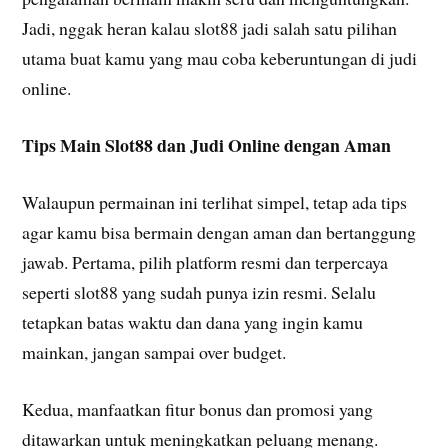
Jadi, nggak heran kalau slot88 jadi salah satu pilihan
utama buat kamu yang mau coba keberuntungan di judi
online.
Tips Main Slot88 dan Judi Online dengan Aman
Walaupun permainan ini terlihat simpel, tetap ada tips
agar kamu bisa bermain dengan aman dan bertanggung
jawab. Pertama, pilih platform resmi dan terpercaya
seperti slot88 yang sudah punya izin resmi. Selalu
tetapkan batas waktu dan dana yang ingin kamu
mainkan, jangan sampai over budget.
Kedua, manfaatkan fitur bonus dan promosi yang
ditawarkan untuk meningkatkan peluang menang.