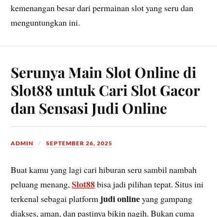
kemenangan besar dari permainan slot yang seru dan
menguntungkan ini.
Serunya Main Slot Online di
Slot88 untuk Cari Slot Gacor
dan Sensasi Judi Online
ADMIN
SEPTEMBER 26, 2025
Buat kamu yang lagi cari hiburan seru sambil nambah
Slot88
peluang menang,
bisa jadi pilihan tepat. Situs ini
judi online
terkenal sebagai platform
yang gampang
diakses, aman, dan pastinya bikin nagih. Bukan cuma