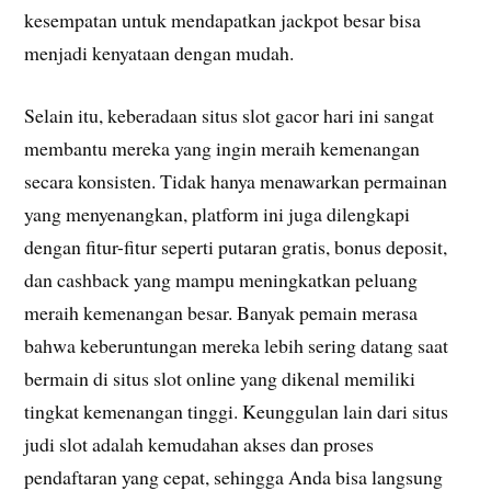
kesempatan untuk mendapatkan jackpot besar bisa
menjadi kenyataan dengan mudah.
Selain itu, keberadaan situs slot gacor hari ini sangat
membantu mereka yang ingin meraih kemenangan
secara konsisten. Tidak hanya menawarkan permainan
yang menyenangkan, platform ini juga dilengkapi
dengan fitur-fitur seperti putaran gratis, bonus deposit,
dan cashback yang mampu meningkatkan peluang
meraih kemenangan besar. Banyak pemain merasa
bahwa keberuntungan mereka lebih sering datang saat
bermain di situs slot online yang dikenal memiliki
tingkat kemenangan tinggi. Keunggulan lain dari situs
judi slot adalah kemudahan akses dan proses
pendaftaran yang cepat, sehingga Anda bisa langsung