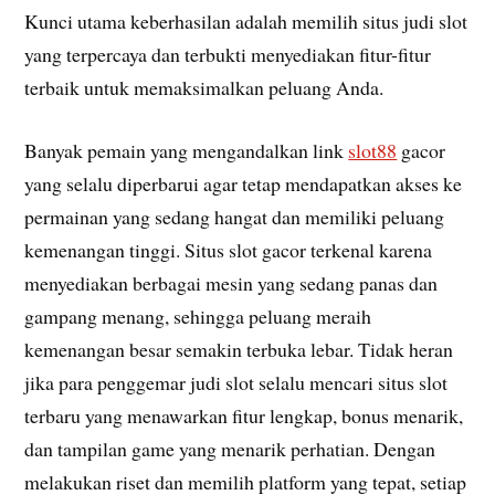
Kunci utama keberhasilan adalah memilih situs judi slot
yang terpercaya dan terbukti menyediakan fitur-fitur
terbaik untuk memaksimalkan peluang Anda.
Banyak pemain yang mengandalkan link
slot88
gacor
yang selalu diperbarui agar tetap mendapatkan akses ke
permainan yang sedang hangat dan memiliki peluang
kemenangan tinggi. Situs slot gacor terkenal karena
menyediakan berbagai mesin yang sedang panas dan
gampang menang, sehingga peluang meraih
kemenangan besar semakin terbuka lebar. Tidak heran
jika para penggemar judi slot selalu mencari situs slot
terbaru yang menawarkan fitur lengkap, bonus menarik,
dan tampilan game yang menarik perhatian. Dengan
melakukan riset dan memilih platform yang tepat, setiap