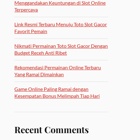
Menggandakan Keuntungan di Slot Online
Terpercaya
Link Resmi Terbaru Menuju Toto Slot Gacor
Favorit Pemain
Nikmati Permainan Toto Slot Gacor Dengan
Budget Receh Anti Ribet
Rekomendasi Permainan Online Terbaru
Yang Ramai Dimainkan
Game Online Paling Ramai dengan
Kesempatan Bonus Melimpah Tiap Hari
Recent Comments