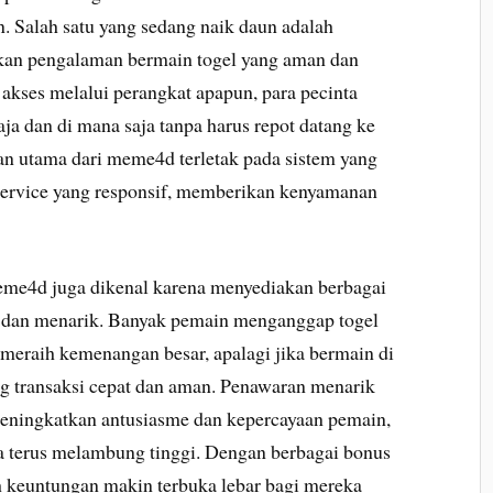
. Salah satu yang sedang naik daun adalah
kan pengalaman bermain togel yang aman dan
ses melalui perangkat apapun, para pecinta
ja dan di mana saja tanpa harus repot datang ke
n utama dari meme4d terletak pada sistem yang
 service yang responsif, memberikan kenyamanan
eme4d juga dikenal karena menyediakan berbagai
f dan menarik. Banyak pemain menganggap togel
k meraih kemenangan besar, apalagi jika bermain di
g transaksi cepat dan aman. Penawaran menarik
meningkatkan antusiasme dan kepercayaan pemain,
ya terus melambung tinggi. Dengan berbagai bonus
 keuntungan makin terbuka lebar bagi mereka