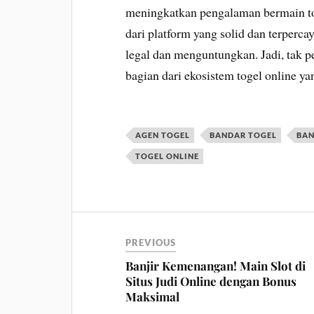
meningkatkan pengalaman bermain to
dari platform yang solid dan terperca
legal dan menguntungkan. Jadi, tak p
bagian dari ekosistem togel online y
AGEN TOGEL
BANDAR TOGEL
BAN
TOGEL ONLINE
PREVIOUS
Banjir Kemenangan! Main Slot di
Situs Judi Online dengan Bonus
Maksimal