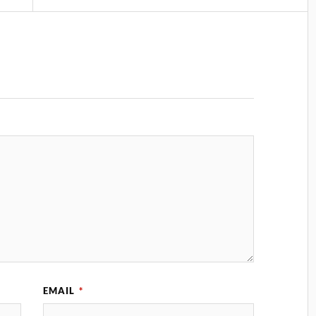
EMAIL
*