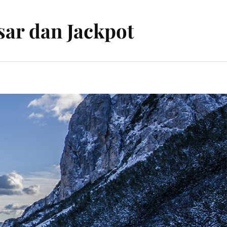
sar dan Jackpot