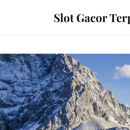
Slot Gacor Ter