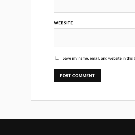
WEBSITE
Save my name, email, and website in this 