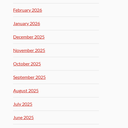
February 2026
January 2026
December 2025
November 2025
October 2025
September 2025
August 2025
July 2025
June 2025