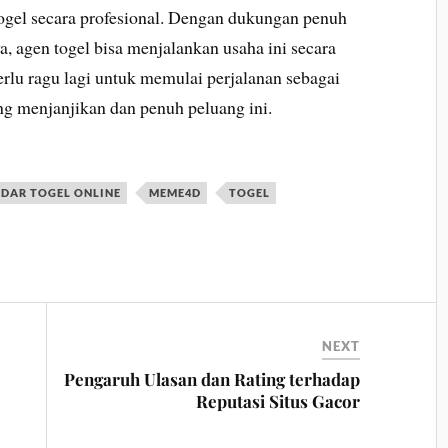
gel secara profesional. Dengan dukungan penuh
ya, agen togel bisa menjalankan usaha ini secara
erlu ragu lagi untuk memulai perjalanan sebagai
ang menjanjikan dan penuh peluang ini.
DAR TOGEL ONLINE
MEME4D
TOGEL
NEXT
Pengaruh Ulasan dan Rating terhadap
Reputasi Situs Gacor