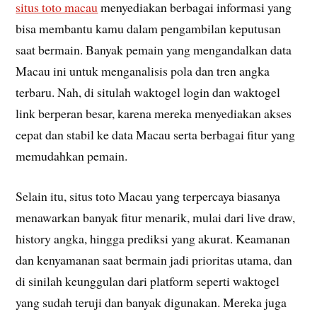
situs toto macau
menyediakan berbagai informasi yang
bisa membantu kamu dalam pengambilan keputusan
saat bermain. Banyak pemain yang mengandalkan data
Macau ini untuk menganalisis pola dan tren angka
terbaru. Nah, di situlah waktogel login dan waktogel
link berperan besar, karena mereka menyediakan akses
cepat dan stabil ke data Macau serta berbagai fitur yang
memudahkan pemain.
Selain itu, situs toto Macau yang terpercaya biasanya
menawarkan banyak fitur menarik, mulai dari live draw,
history angka, hingga prediksi yang akurat. Keamanan
dan kenyamanan saat bermain jadi prioritas utama, dan
di sinilah keunggulan dari platform seperti waktogel
yang sudah teruji dan banyak digunakan. Mereka juga