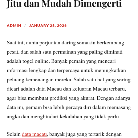
Jitu dan Mudah Dimengerti
ADMIN
JANUARY 28, 2026
Saat ini, dunia perjudian daring semakin berkembang
pesat, dan salah satu permainan yang paling diminati
adalah togel online. Banyak pemain yang mencari
informasi lengkap dan terpercaya untuk meningkatkan
peluang kemenangan mereka. Salah satu hal yang sering
dicari adalah data Macau dan keluaran Macau terbaru,
agar bisa membuat prediksi yang akurat. Dengan adanya
data ini, pemain bisa lebih percaya diri dalam memasang
angka dan menghindari kekalahan yang tidak perlu.
Selain
data macau
, banyak juga yang tertarik dengan