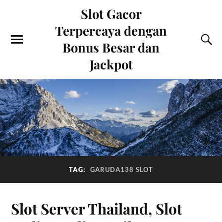
Slot Gacor
Terpercaya dengan
Bonus Besar dan
Jackpot
TAG:
GARUDA138 SLOT
Slot Server Thailand, Slot