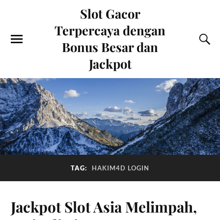
Slot Gacor
Terpercaya dengan
Bonus Besar dan
Jackpot
TAG:
HAKIM4D LOGIN
Jackpot Slot Asia Melimpah,