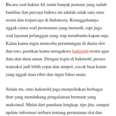
Bicara soal hakim 4d, tentu banyak pemain yang sudah
familiar dan percaya bahwa ini adalah salah satu situs
resmi dan terpercaya di Indonesia. Keunggulannya
nggak cuma soal permainan yang menarik, tapi juga
soal layanan pelanggan yang siap membantu kapan saja.
Kalau kamu ingin mencoba peruntungan di dunia slot
dan toto, pastikan kamu mengakses
hakim4d
resmi agar
data dan dana aman. Dengan login di hakim4d, proses
transaksi jadi lebih cepat dan simpel, cocok buat kamu
yang nggak mau ribet dan ingin fokus main.
Selain itu, situs hakim4d juga menyediakan berbagai
fitur yang mendukung pengalaman bermain yang
maksimal. Mulai dari panduan lengkap, tips jitu, sampai
update informasi terbaru tentang permainan slot dan