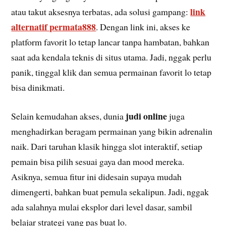
link
atau takut aksesnya terbatas, ada solusi gampang:
alternatif permata888
. Dengan link ini, akses ke
platform favorit lo tetap lancar tanpa hambatan, bahkan
saat ada kendala teknis di situs utama. Jadi, nggak perlu
panik, tinggal klik dan semua permainan favorit lo tetap
bisa dinikmati.
judi online
Selain kemudahan akses, dunia
juga
menghadirkan beragam permainan yang bikin adrenalin
naik. Dari taruhan klasik hingga slot interaktif, setiap
pemain bisa pilih sesuai gaya dan mood mereka.
Asiknya, semua fitur ini didesain supaya mudah
dimengerti, bahkan buat pemula sekalipun. Jadi, nggak
ada salahnya mulai eksplor dari level dasar, sambil
belajar strategi yang pas buat lo.