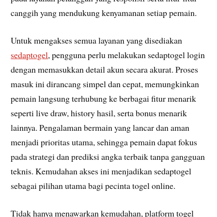
canggih yang mendukung kenyamanan setiap pemain.
Untuk mengakses semua layanan yang disediakan
sedaptogel
, pengguna perlu melakukan sedaptogel login
dengan memasukkan detail akun secara akurat. Proses
masuk ini dirancang simpel dan cepat, memungkinkan
pemain langsung terhubung ke berbagai fitur menarik
seperti live draw, history hasil, serta bonus menarik
lainnya. Pengalaman bermain yang lancar dan aman
menjadi prioritas utama, sehingga pemain dapat fokus
pada strategi dan prediksi angka terbaik tanpa gangguan
teknis. Kemudahan akses ini menjadikan sedaptogel
sebagai pilihan utama bagi pecinta togel online.
Tidak hanya menawarkan kemudahan, platform togel