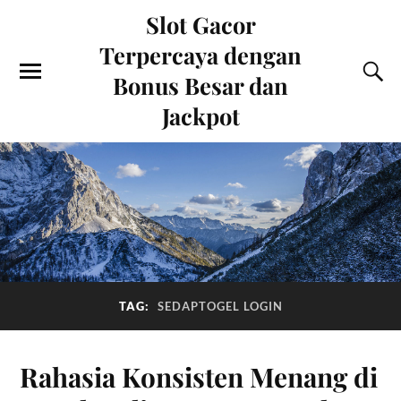
Slot Gacor
Terpercaya dengan
Bonus Besar dan
Jackpot
TAG:
SEDAPTOGEL LOGIN
Rahasia Konsisten Menang di