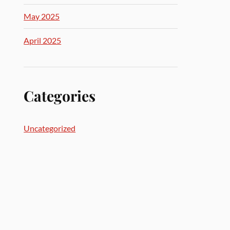
May 2025
April 2025
Categories
Uncategorized