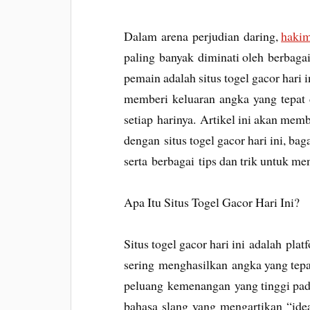
Dalam arena perjudian daring,
haki
paling banyak diminati oleh berbagai
pemain adalah situs togel gacor hari 
memberi keluaran angka yang tepat
setiap harinya. Artikel ini akan me
dengan situs togel gacor hari ini, b
serta berbagai tips dan trik untuk
Apa Itu Situs Togel Gacor Hari Ini?
Situs togel gacor hari ini adalah pla
sering menghasilkan angka yang tepat
peluang kemenangan yang tinggi pada 
bahasa slang yang mengartikan “ide