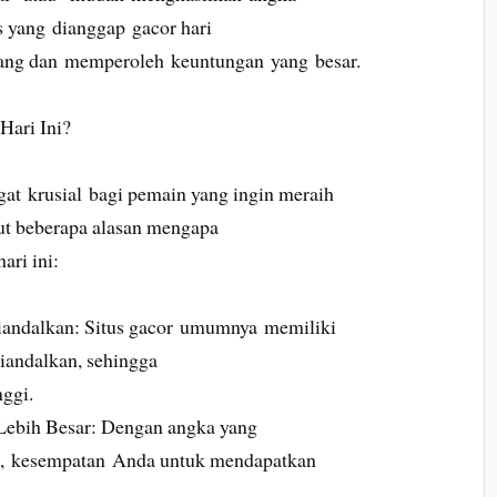
s yang dianggap gacor hari
ang dan memperoleh keuntungan yang besar.
Hari Ini?
ngat krusial bagi pemain yang ingin meraih
ut beberapa alasan mengapa
ari ini:
iandalkan: Situs gacor umumnya memiliki
diandalkan, sehingga
ggi.
ebih Besar: Dengan angka yang
pat, kesempatan Anda untuk mendapatkan