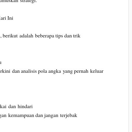
muskan strategi.
ari Ini
berikut adalah beberapa tips dan trik
u
erkini dan analisis pola angka yang pernah keluar
kai dan hindari
ngan kemampuan dan jangan terjebak