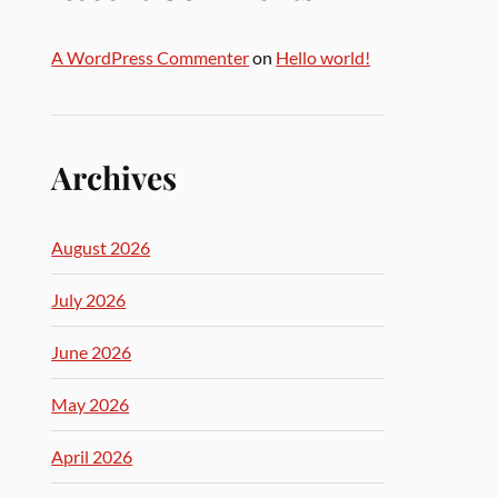
A WordPress Commenter
on
Hello world!
Archives
August 2026
July 2026
June 2026
May 2026
April 2026