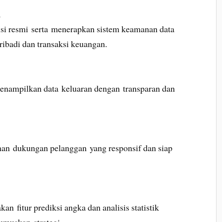
a
ensi resmi serta menerapkan sistem keamanan data
ibadi dan transaksi keuangan.
enampilkan data keluaran dengan transparan dan
anan dukungan pelanggan yang responsif dan siap
an fitur prediksi angka dan analisis statistik