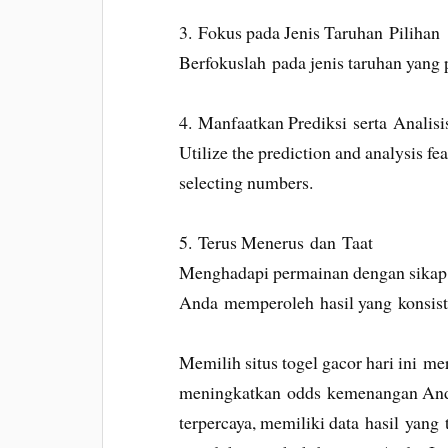
3. Fokus pada Jenis Taruhan Pilihan
Berfokuslah pada jenis taruhan yang 
4. Manfaatkan Prediksi serta Analisi
Utilize the prediction and analysis fe
selecting numbers.
5. Terus Menerus dan Taat
Menghadapi permainan dengan sikap
Anda memperoleh hasil yang konsist
Memilih situs togel gacor hari ini m
meningkatkan odds kemenangan Anda
terpercaya, memiliki data hasil yang