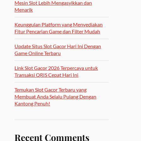
Mesin Slot Lebih Mengasyikkan dan
Menarik
Keunggulan Platform yang Menyediakan
Fitur Pencarian Game dan Filter Mudah
Update Situs Slot Gacor Hari Ini Dengan
Game Online Terbaru
Link Slot Gacor 2026 Terpercaya untuk
Transaksi QRIS Cepat Hari Ini
Temukan Slot Gacor Terbaru yang
Membuat Anda Selalu Pulang Dengan
Kantong Penuh!
Recent Comments