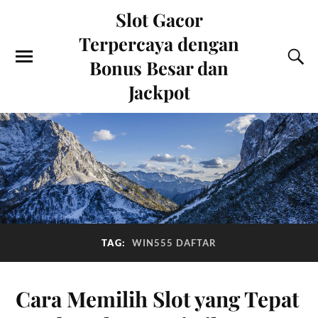
Slot Gacor
Terpercaya dengan
Bonus Besar dan
Jackpot
TAG:
WIN555 DAFTAR
Cara Memilih Slot yang Tepat