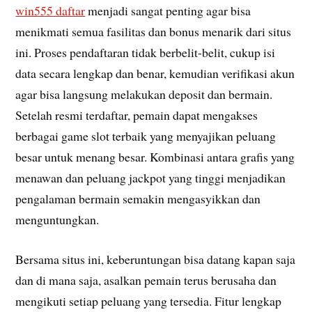
win555 daftar
menjadi sangat penting agar bisa
menikmati semua fasilitas dan bonus menarik dari situs
ini. Proses pendaftaran tidak berbelit-belit, cukup isi
data secara lengkap dan benar, kemudian verifikasi akun
agar bisa langsung melakukan deposit dan bermain.
Setelah resmi terdaftar, pemain dapat mengakses
berbagai game slot terbaik yang menyajikan peluang
besar untuk menang besar. Kombinasi antara grafis yang
menawan dan peluang jackpot yang tinggi menjadikan
pengalaman bermain semakin mengasyikkan dan
menguntungkan.
Bersama situs ini, keberuntungan bisa datang kapan saja
dan di mana saja, asalkan pemain terus berusaha dan
mengikuti setiap peluang yang tersedia. Fitur lengkap